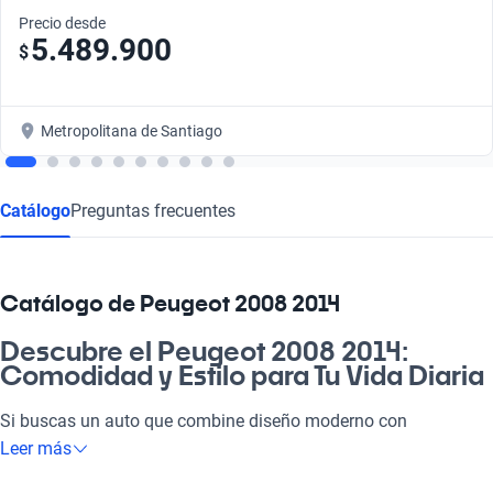
Precio desde
5.489.900
$
Metropolitana de Santiago
Catálogo
Preguntas frecuentes
Catálogo de Peugeot 2008 2014
Descubre el Peugeot 2008 2014:
Comodidad y Estilo para Tu Vida Diaria
Si buscas un auto que combine diseño moderno con
funcionalidad, el Peugeot 2008 2014 es la máquina perfecta
Leer más
para ti. Con su espacio interior optimizado y un estilo que