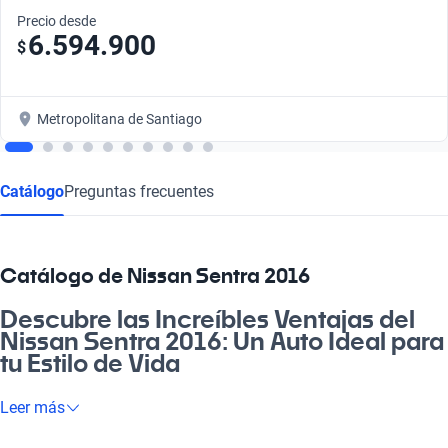
Precio desde
6.594.900
$
Metropolitana de Santiago
Catálogo
Preguntas frecuentes
Catálogo de Nissan Sentra 2016
Descubre las Increíbles Ventajas del
Nissan Sentra 2016: Un Auto Ideal para
tu Estilo de Vida
Si buscas un auto que combine confort, tecnología y eficiencia,
Leer más
el Nissan Sentra 2016 es tu mejor opción. Este vehículo te lleva