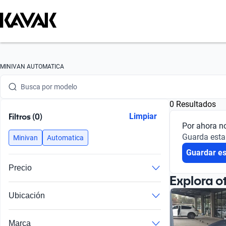
Busca por marca
MINIVAN AUTOMATICA
Busca por modelo
0 Resultados
Busca por versión
Filtros (0)
Limpiar
Por ahora n
Busca por año
Guarda esta
Minivan
Automatica
Guardar e
Busca por marca
Precio
Busca por modelo
Explora o
Ubicación
Busca por versión
Busca por año
Marca