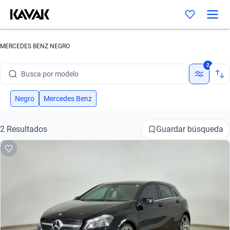
MERCEDES BENZ NEGRO
Busca por marca
2
Busca por modelo
Busca por versión
Negro
Mercedes Benz
Busca por año
Guardar búsqueda
2 Resultados
Busca por marca
Busca por modelo
Busca por versión
Busca por año