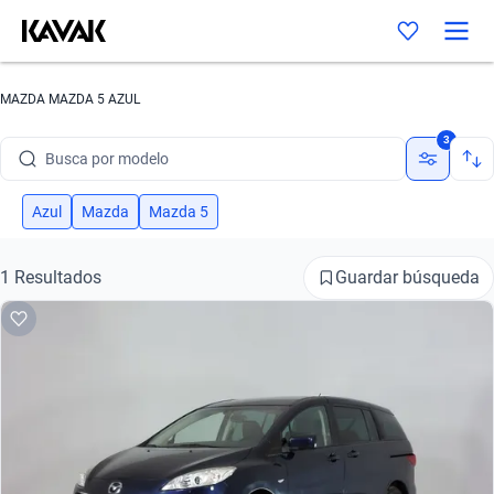
MAZDA MAZDA 5 AZUL
Busca por marca
3
Busca por modelo
Busca por versión
Azul
Mazda
Mazda 5
Busca por año
Guardar búsqueda
1 Resultados
Busca por marca
Busca por modelo
Busca por versión
Busca por año