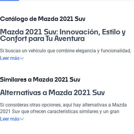
Catálogo de Mazda 2021 Suv
Mazda 2021 Suv: Innovación, Estilo y
Confort para Tu Aventura
Si buscas un vehículo que combine elegancia y funcionalidad,
los Mazda 2021 Suv son la opción ideal para ti. Con su diseño
Leer más
moderno y robusto, estos SUVs están preparados para conectar
contigo en cada viaje, ya sea al trabajo, a la playa o una
escapada familiar. Su versatilidad se adapta a tus necesidades
Similares a Mazda 2021 Suv
diarias y ofrece una experiencia única al volante. Además, la
tecnología y la seguridad avanzadas hacen que cada trayecto
Alternativas a Mazda 2021 Suv
sea más placentero y seguro. No te arrepentirás de elegir un
Mazda 2021 Suv, ¡será la mejor decisión!
Si consideras otras opciones, aquí hay alternativas a Mazda
2021 Suv que ofrecen características similares y un gran
¿Por qué elegir Mazda 2021 Suv?
rendimiento.
Leer más
Tecnología al servicio de tu comodidad
Mazda Mazda 3