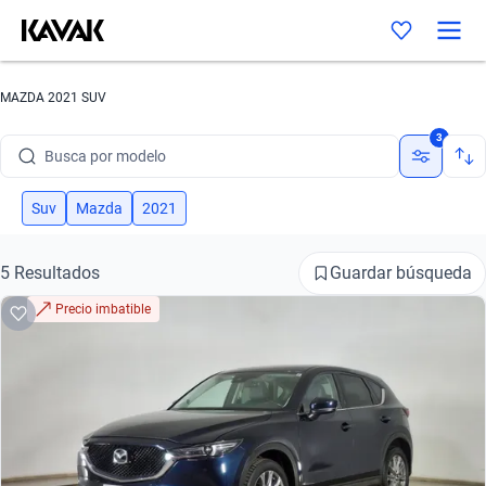
MAZDA 2021 SUV
Busca por marca
3
Busca por modelo
Busca por versión
Suv
Mazda
2021
Busca por año
Guardar búsqueda
5 Resultados
Busca por marca
Precio imbatible
Busca por modelo
Busca por versión
Busca por año