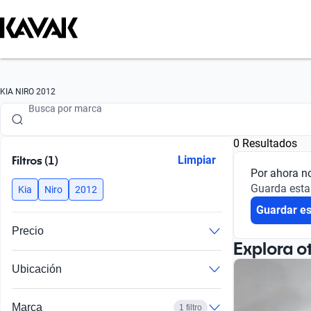
Busca por marca
KIA NIRO 2012
Busca por modelo
0 Resultados
Busca por versión
Filtros (1)
Limpiar
Por ahora n
Busca por año
Guarda esta
Kia
Niro
2012
Guardar e
Busca por marca
Precio
Busca por modelo
Explora o
Ubicación
Busca por versión
Busca por año
Marca
1 filtro