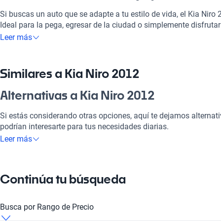
Si buscas un auto que se adapte a tu estilo de vida, el Kia Niro 
Ideal para la pega, egresar de la ciudad o simplemente disfrutar 
vehículo se presenta como un compañero leal. Su diseño atracti
Leer más
moderna lo hacen destacar entre sus contemporáneos. Además,
una experiencia de manejo única. Por eso, no te arrepentirás de
Similares a Kia Niro 2012
¿Por qué elegir Kia Niro 2012?
Alternativas a Kia Niro 2012
Tecnología al servicio de tu comodidad
Si estás considerando otras opciones, aquí te dejamos alternati
Disfrutá de la mejor tecnología con tecnología moderna, lo que
podrían interesarte para tus necesidades diarias.
placentero y conectado.
Leer más
Kia Niro 2020
Modelos Más Demandados
El Kia Niro 2020 combina un estilo moderno con tecnología av
Kia Sportage
,
Kia Sorento
,
Kia MORNING
ofrecen las característ
Continúa tu búsqueda
vida.
Kia Niro 2019
Ventajas específicas del tipo de carrocería
Kia Niro 2019 ofrece una excepcional eficiencia y espacio, ideal 
Busca por Rango de Precio
Como un SUV compacto, este vehículo ofrece versatilidad y espac