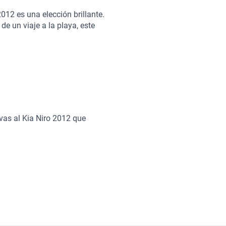
2012 es una elección brillante.
de un viaje a la playa, este
vo, motor eficiente y tecnología
 su confort premium ofrece
 optar por un Kia Niro 2012.
vas al Kia Niro 2012 que
 hará que cada viaje sea
anzada para mayor confort.
icas ideales para tu estilo de
para la familia.
io interior, haciéndolo ideal