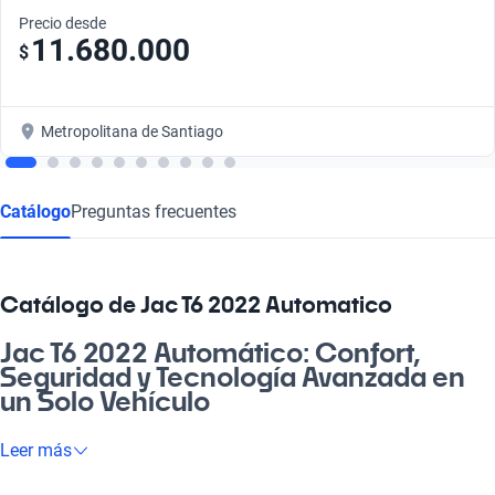
Precio desde
11.680.000
$
Metropolitana de Santiago
Catálogo
Preguntas frecuentes
Catálogo de Jac T6 2022 Automatico
Jac T6 2022 Automático: Confort,
Seguridad y Tecnología Avanzada en
un Solo Vehículo
Si buscas un auto que combine la potencia y la eficiencia en
Leer más
cada viaje, el Jac T6 2022 Automático es tu mejor elección.