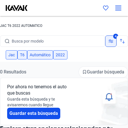
JAC T6 2022 AUTOMATICO
Busca por marca
4
Busca por modelo
Busca por versión
Jac
T6
Automático
2022
Busca por año
Guardar búsqueda
0 Resultados
Busca por marca
Por ahora no tenemos el auto
Busca por modelo
que buscas
Guarda esta búsqueda y te
Busca por versión
avisaremos cuando llegue
Guardar esta búsqueda
Busca por año