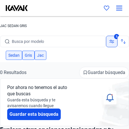
JAC SEDAN GRIS
Busca por marca
3
Busca por modelo
Busca por versión
Sedan
Gris
Jac
Busca por año
Guardar búsqueda
0 Resultados
Busca por marca
Por ahora no tenemos el auto
Busca por modelo
que buscas
Guarda esta búsqueda y te
Busca por versión
avisaremos cuando llegue
Guardar esta búsqueda
Busca por año