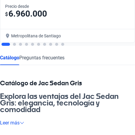
Precio desde
6.960.000
$
Metropolitana de Santiago
Catálogo
Preguntas frecuentes
Catálogo de Jac Sedan Gris
Explora las ventajas del Jac Sedan
Gris: elegancia, tecnología y
comodidad
¿Cachai lo que es tener un auto que te acompañe en todos los
Leer más
momentos importantes? El Jac Sedan Gris combina elegancia