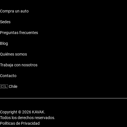
haciéndolo ideal para quienes buscan comodidad en cada
viaje.
Compra un auto
Características técnicas destacadas
Sedes
Preguntas frecuentes
Motor: Motor eficiente
Combustible: Consumo optimizado
Blog
Seguridad: Sistemas de seguridad
Comodidades: Confort premium
Quiénes somos
Conectividad: Tecnología moderna
Trabaja con nosotros
Estilo de vida con Jac Sedan Gris
Contacto
Los autos de Jac Sedan Gris se adaptan perfectos a tu vida,
🇨🇱
Chile
aportando estilo y comodidad para cada ocasión.
Copyright © 2026 KAVAK.
Todos los derechos reservados.
Políticas de Privacidad