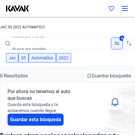
JAC S3 2022 AUTOMATICO
Busca por marca
4
Busca por modelo
Busca por versión
Jac
S3
Automático
2022
Busca por año
Guardar búsqueda
0 Resultados
Busca por marca
Por ahora no tenemos el auto
Busca por modelo
que buscas
Guarda esta búsqueda y te
Busca por versión
avisaremos cuando llegue
Guardar esta búsqueda
Busca por año