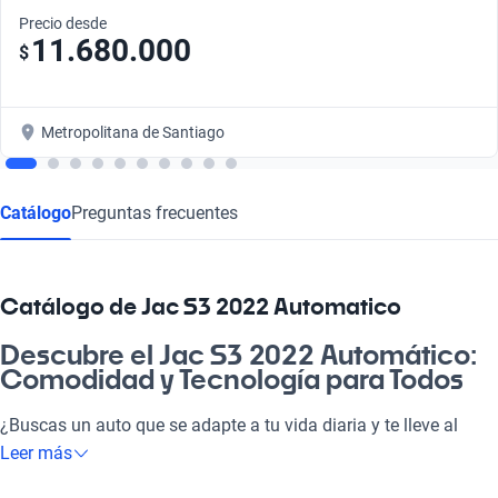
Precio desde
11.680.000
$
Metropolitana de Santiago
Catálogo
Preguntas frecuentes
Catálogo de Jac S3 2022 Automatico
Descubre el Jac S3 2022 Automático:
Comodidad y Tecnología para Todos
¿Buscas un auto que se adapte a tu vida diaria y te lleve al
siguiente nivel? El Jac S3 2022 Automático es la elección
Leer más
perfecta, combinando un motor eficiente con tecnología