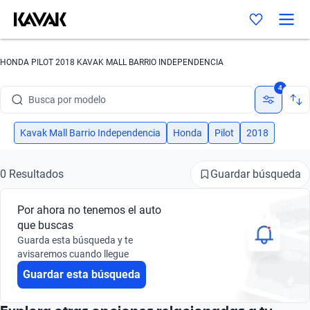
HONDA PILOT 2018 KAVAK MALL BARRIO INDEPENDENCIA
Busca por marca
4
Busca por modelo
Busca por versión
Kavak Mall Barrio Independencia
Honda
Pilot
2018
Busca por año
Guardar búsqueda
0 Resultados
Busca por marca
Por ahora no tenemos el auto
Busca por modelo
que buscas
Guarda esta búsqueda y te
Busca por versión
avisaremos cuando llegue
Guardar esta búsqueda
Busca por año