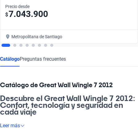
Precio desde
7.043.900
$
Metropolitana de Santiago
Catálogo
Preguntas frecuentes
Catálogo de Great Wall Wingle 7 2012
Descubre el Great Wall Wingle 7 2012:
Confort, tecnología y seguridad en
cada viaje
Si buscas un vehículo que combine funcionalidad y estilo, el
Leer más
Great Wall Wingle 7 2012 es una opción ideal. Este auto está