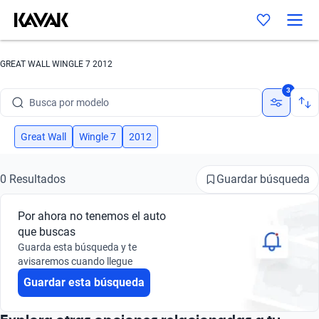
GREAT WALL WINGLE 7 2012
Busca por marca
3
Busca por modelo
Busca por versión
Great Wall
Wingle 7
2012
Busca por año
Guardar búsqueda
0 Resultados
Busca por marca
Por ahora no tenemos el auto
Busca por modelo
que buscas
Guarda esta búsqueda y te
Busca por versión
avisaremos cuando llegue
Guardar esta búsqueda
Busca por año