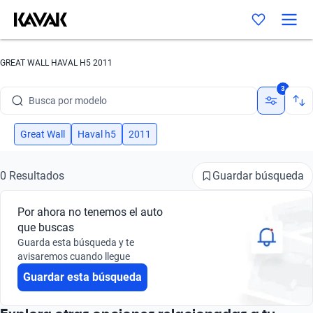
GREAT WALL HAVAL H5 2011
Busca por marca
3
Busca por modelo
Busca por versión
Great Wall
Haval h5
2011
Busca por año
Guardar búsqueda
0 Resultados
Busca por marca
Por ahora no tenemos el auto
Busca por modelo
que buscas
Guarda esta búsqueda y te
Busca por versión
avisaremos cuando llegue
Guardar esta búsqueda
Busca por año