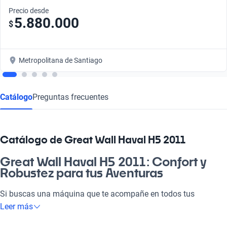
Precio desde
5.880.000
$
Metropolitana de Santiago
Catálogo
Preguntas frecuentes
Catálogo de Great Wall Haval H5 2011
Great Wall Haval H5 2011: Confort y
Robustez para tus Aventuras
Si buscas una máquina que te acompañe en todos tus
caminos, el Great Wall Haval H5 2011 es la elección perfecta.
Leer más
Ideal para el día a día, la familia y también para esos paseos al