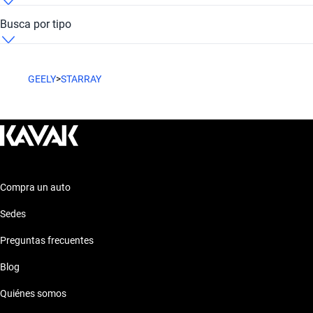
Geely Starray Metropolitana de Santiago Negro
Busca por tipo
Geely Starray Metropolitana de Santiago Suv
GEELY
>
STARRAY
Compra un auto
Sedes
Preguntas frecuentes
Blog
Quiénes somos