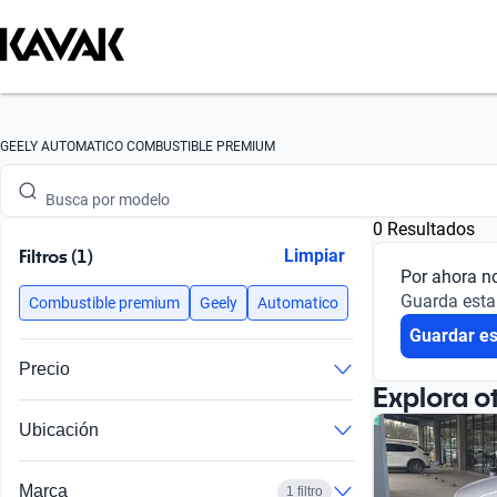
Busca por marca
GEELY AUTOMATICO COMBUSTIBLE PREMIUM
Busca por modelo
0 Resultados
Busca por versión
Filtros (1)
Limpiar
Por ahora n
Busca por año
Guarda esta
Combustible premium
Geely
Automatico
Guardar e
Busca por marca
Precio
Busca por modelo
Explora o
Ubicación
Busca por versión
Busca por año
Marca
1 filtro