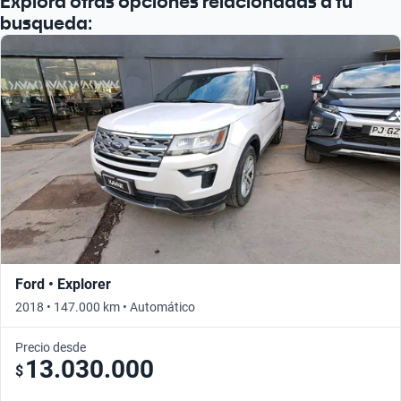
Explora otras opciones relacionadas a tu
Busca por año
busqueda:
Ford • Explorer
2018 • 147.000 km • Automático
Precio desde
13.030.000
$