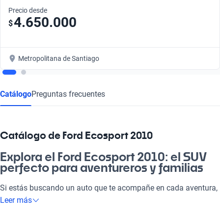
Precio desde
4.650.000
$
Metropolitana de Santiago
Catálogo
Preguntas frecuentes
Catálogo de Ford Ecosport 2010
Explora el Ford Ecosport 2010: el SUV
perfecto para aventureros y familias
Si estás buscando un auto que te acompañe en cada aventura,
el Ford Ecosport 2010 es la solución ideal. Este SUV compacta
Leer más
combina un diseño atractivo y un motor eficiente que se adapta