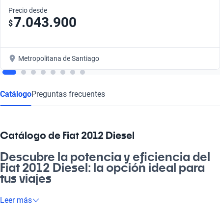
Precio desde
7.043.900
$
Metropolitana de Santiago
Catálogo
Preguntas frecuentes
Catálogo de Fiat 2012 Diesel
Descubre la potencia y eficiencia del
Fiat 2012 Diesel: la opción ideal para
tus viajes
Si buscas un auto que combine eficiencia y rendimiento, el Fiat
Leer más
2012 Diesel es la respuesta. Con su motor optimizado, es