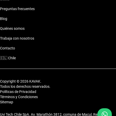
Preguntas frecuentes
Motor: Motor eficiente
Combustible: Consumo optimizado
Blog
Seguridad: Sistemas de seguridad
Comodidades: Confort premium
Quiénes somos
Conectividad: Tecnología moderna
Trabaja con nosotros
Estilo de vida con Exeed 2021 10 Millones Pesos
Contacto
Los autos de Exeed 2021 10 Millones Pesos se ajustan
🇨🇱
Chile
perfectamente a tu estilo de vida, brindando lujo y
funcionalidad.
Copyright © 2026 KAVAK.
Todos los derechos reservados.
Políticas de Privacidad
Términos y Condiciones
Sitemap
Uvi Tech Chile SpA. Av. Marathón 3812, comuna de Macul, Región