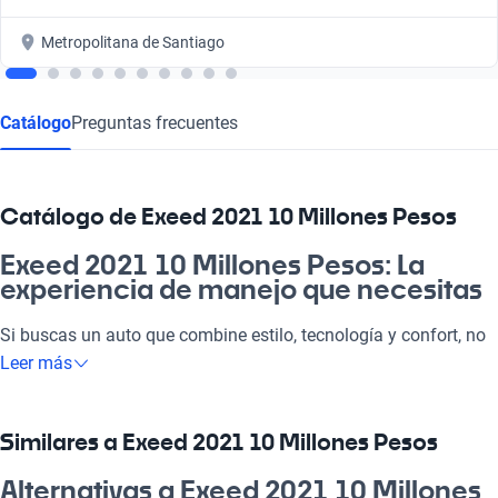
Metropolitana de Santiago
Catálogo
Preguntas frecuentes
Catálogo de Exeed 2021 10 Millones Pesos
Exeed 2021 10 Millones Pesos: La
experiencia de manejo que necesitas
Si buscas un auto que combine estilo, tecnología y confort, no
hay mejor opción que un Exeed 2021 a 10 millones de pesos.
Leer más
Estos vehículos están diseñados para adaptarse a tu vida, ya
sea para ir a la pega o disfrutar de un fin de semana en la
playa. Con tecnología moderna y sistemas de seguridad, cada
Similares a Exeed 2021 10 Millones Pesos
viaje será una aventura placentera. ¿Por qué elegir un Exeed
2021? Porque su rendimiento y diseño lo convierten en una de
Alternativas a Exeed 2021 10 Millones