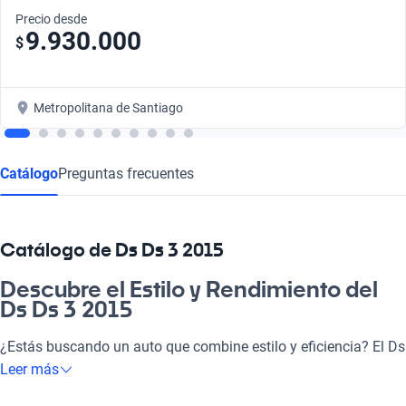
Precio desde
9.930.000
$
Metropolitana de Santiago
Catálogo
Preguntas frecuentes
Catálogo de Ds Ds 3 2015
Descubre el Estilo y Rendimiento del
Ds Ds 3 2015
¿Estás buscando un auto que combine estilo y eficiencia? El Ds
Ds 3 2015 es tu elección ideal. Este vehículo no solo destaca
Leer más
por su diseño moderno, sino que también ofrece un motor