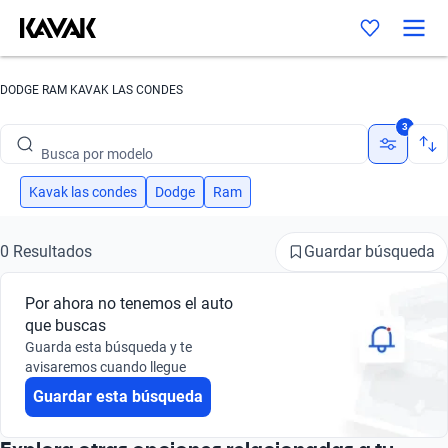
DODGE RAM KAVAK LAS CONDES
Busca por marca
3
Busca por modelo
Busca por versión
Kavak las condes
Dodge
Ram
Busca por año
Guardar búsqueda
0 Resultados
Busca por marca
Por ahora no tenemos el auto
Busca por modelo
que buscas
Guarda esta búsqueda y te
Busca por versión
avisaremos cuando llegue
Guardar esta búsqueda
Busca por año