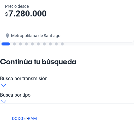
Precio desde
7.280.000
$
Metropolitana de Santiago
Continúa tu búsqueda
Busca por transmisión
Dodge Ram Kavak Las Condes Automático
Busca por tipo
Dodge Ram Kavak Las Condes Pickup
DODGE
>
RAM