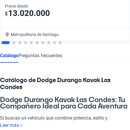
Precio desde
13.020.000
$
Metropolitana de Santiago
Catálogo
Preguntas frecuentes
Catálogo de Dodge Durango Kavak Las
Condes
Dodge Durango Kavak Las Condes: Tu
Compañero Ideal para Cada Aventura
Si buscas un vehículo que combine potencia, estilo y
comodidad, el Dodge Durango Kavak Las Condes es la opción
Leer más