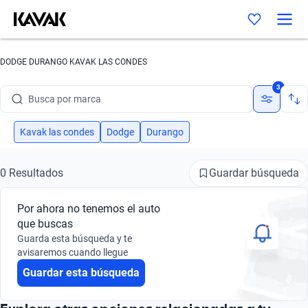
DODGE DURANGO KAVAK LAS CONDES
3
Busca por marca
Busca por modelo
Kavak las condes
Dodge
Durango
Busca por versión
Guardar búsqueda
0 Resultados
Busca por año
Por ahora no tenemos el auto
Busca por marca
que buscas
Guarda esta búsqueda y te
Busca por modelo
avisaremos cuando llegue
Guardar esta búsqueda
Busca por versión