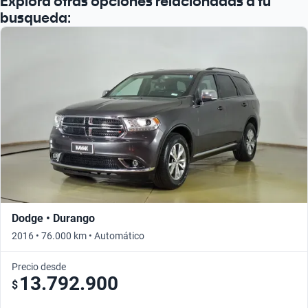
Explora otras opciones relacionadas a tu
Busca por año
busqueda:
Dodge • Durango
2016 • 76.000 km • Automático
Precio desde
13.792.900
$