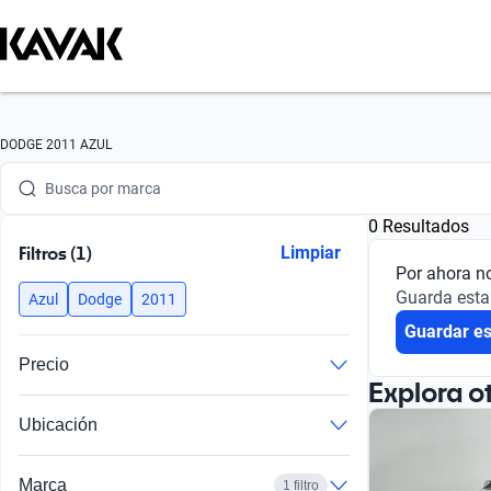
Busca por marca
DODGE 2011 AZUL
Busca por modelo
0 Resultados
Busca por versión
Filtros (1)
Limpiar
Por ahora n
Busca por año
Guarda esta
Azul
Dodge
2011
Guardar e
Busca por marca
Precio
Busca por modelo
Explora o
Ubicación
Busca por versión
Busca por año
Marca
1 filtro