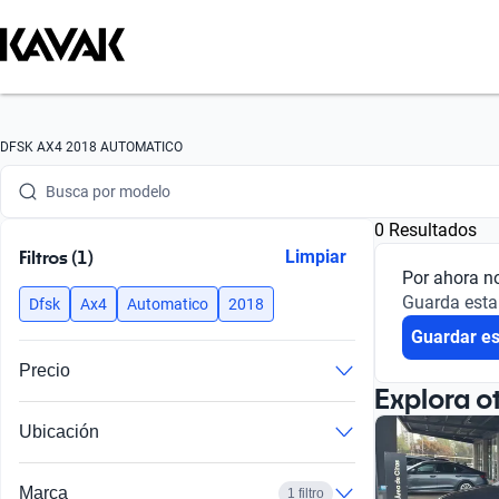
Busca por marca
DFSK AX4 2018 AUTOMATICO
Busca por modelo
0 Resultados
Busca por versión
Filtros (1)
Limpiar
Por ahora n
Busca por año
Guarda esta
Dfsk
Ax4
Automatico
2018
Guardar e
Busca por marca
Precio
Busca por modelo
Explora o
Ubicación
Busca por versión
Busca por año
Marca
1 filtro