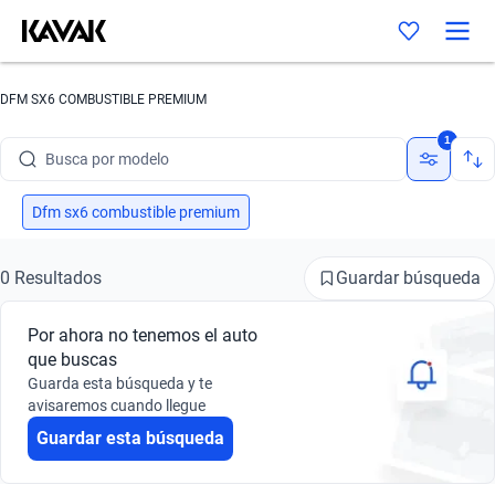
DFM SX6 COMBUSTIBLE PREMIUM
Busca por marca
1
Busca por modelo
Busca por versión
Dfm sx6 combustible premium
Busca por año
Guardar búsqueda
0 Resultados
Busca por marca
Por ahora no tenemos el auto
Busca por modelo
que buscas
Guarda esta búsqueda y te
Busca por versión
avisaremos cuando llegue
Guardar esta búsqueda
Busca por año