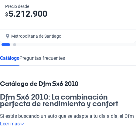
Precio desde
5.212.900
$
Metropolitana de Santiago
Catálogo
Preguntas frecuentes
Catálogo de Dfm Sx6 2010
Dfm Sx6 2010: La combinación
perfecta de rendimiento y confort
Si estás buscando un auto que se adapte a tu día a día, el Dfm
Sx6 2010 es la elección perfecta. Este vehículo no solo es ideal
Leer más
para ir a la pega, sino que también te lleva al fin de semana a la