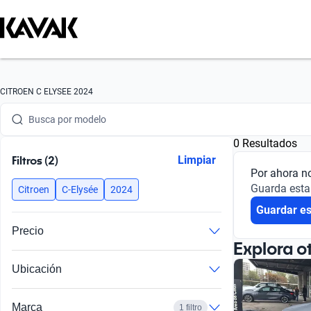
Busca por marca
CITROEN C ELYSEE 2024
Busca por modelo
0 Resultados
Busca por versión
Filtros (2)
Limpiar
Por ahora n
Busca por año
Guarda esta
Citroen
C-Elysée
2024
Guardar e
Busca por marca
Precio
Busca por modelo
Explora o
Ubicación
Busca por versión
Busca por año
Marca
1 filtro