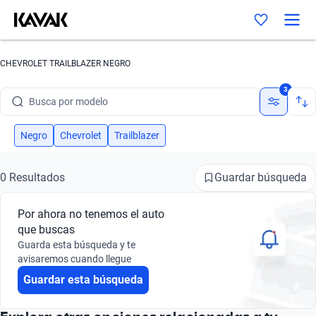
CHEVROLET TRAILBLAZER NEGRO
Busca por marca
3
Busca por modelo
Busca por versión
Negro
Chevrolet
Trailblazer
Busca por año
Guardar búsqueda
0 Resultados
Busca por marca
Por ahora no tenemos el auto
Busca por modelo
que buscas
Guarda esta búsqueda y te
Busca por versión
avisaremos cuando llegue
Guardar esta búsqueda
Busca por año