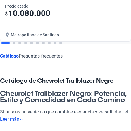
Precio desde
10.080.000
$
Metropolitana de Santiago
Catálogo
Preguntas frecuentes
Catálogo de Chevrolet Trailblazer Negro
Chevrolet Trailblazer Negro: Potencia,
Estilo y Comodidad en Cada Camino
Si buscas un vehículo que combine elegancia y versatilidad, el
Chevrolet Trailblazer Negro es para ti. Este SUV no solo es un
Leer más
placer para la vista, sino que también te ofrece la potencia