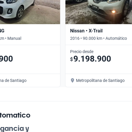
NG
Nissan • X-Trail
km • Manual
2016 • 90.000 km • Automático
Precio desde
.900
9.198.900
$
na de Santiago
Metropolitana de Santiago
utomatico
egancia y