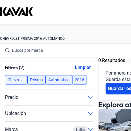
Busca por marca
CHEVROLET PRISMA 2016 AUTOMATICO
Busca por modelo
0 Resultados
Busca por versión
Filtros (2)
Limpiar
Por ahora n
Busca por año
Guarda esta
Chevrolet
Prisma
Automatico
2016
Guardar e
Busca por marca
Precio
Busca por modelo
Explora o
Ubicación
Busca por versión
Busca por año
Marca
1 filtro