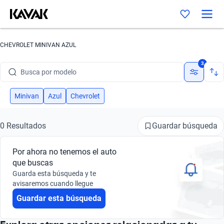
CHEVROLET MINIVAN AZUL
Busca por marca
3
Busca por modelo
Busca por versión
Minivan
Azul
Chevrolet
Busca por año
Guardar búsqueda
0 Resultados
Busca por marca
Por ahora no tenemos el auto
Busca por modelo
que buscas
Guarda esta búsqueda y te
Busca por versión
avisaremos cuando llegue
Guardar esta búsqueda
Busca por año