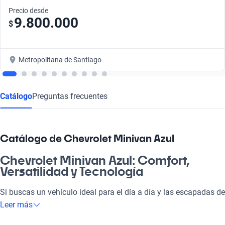
Precio desde
9.800.000
$
Metropolitana de Santiago
Catálogo
Preguntas frecuentes
Catálogo de Chevrolet Minivan Azul
Chevrolet Minivan Azul: Comfort,
Versatilidad y Tecnología
Si buscas un vehículo ideal para el día a día y las escapadas de
fin de semana, el Chevrolet Minivan Azul es el compañero
Leer más
perfecto. ¿Te imaginas viajando con tu familia, disfrutando de