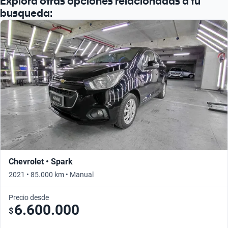
Explora otras opciones relacionadas a tu
Busca por año
busqueda:
Chevrolet • Spark
2021 • 85.000 km • Manual
Precio desde
6.600.000
$