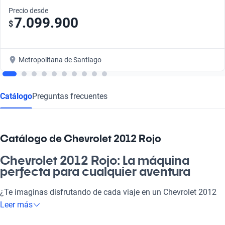
Precio desde
7.099.900
$
Metropolitana de Santiago
Catálogo
Preguntas frecuentes
Catálogo de Chevrolet 2012 Rojo
Chevrolet 2012 Rojo: La máquina
perfecta para cualquier aventura
¿Te imaginas disfrutando de cada viaje en un Chevrolet 2012
Rojo? Este auto es la combinación perfecta de estilo y
Leer más
funcionalidad, ideal para tus panoramas diarios o escapadas