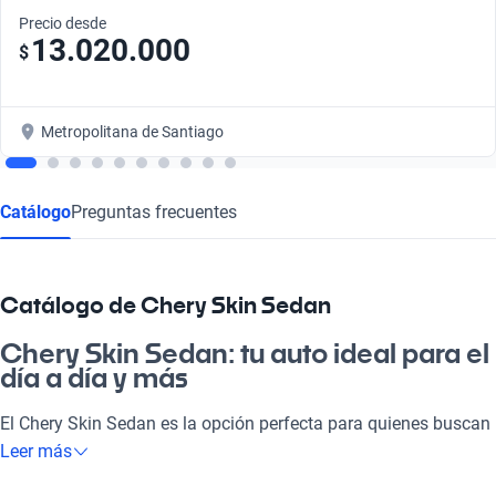
Precio desde
13.020.000
$
Metropolitana de Santiago
Catálogo
Preguntas frecuentes
Catálogo de Chery Skin Sedan
Chery Skin Sedan: tu auto ideal para el
día a día y más
El Chery Skin Sedan es la opción perfecta para quienes buscan
un vehículo que combine comodidad y estilo en cada viaje.
Leer más
Ideal para ir a la pega, disfrutar de paseos familiares o