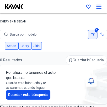
CHERY SKIN SEDAN
Busca por marca
3
Busca por modelo
Busca por versión
Sedan
Chery
Skin
Busca por año
Guardar búsqueda
0 Resultados
Busca por marca
Por ahora no tenemos el auto
Busca por modelo
que buscas
Guarda esta búsqueda y te
Busca por versión
avisaremos cuando llegue
Guardar esta búsqueda
Busca por año