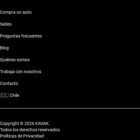
estilo.
Compra un auto
Características técnicas destacadas
Sedes
Motor: Motor eficiente
Preguntas frecuentes
Combustible: Consumo optimizado
Seguridad: Sistemas de seguridad
Blog
Comodidades: Confort premium
Conectividad: Tecnología moderna
Quiénes somos
Estilo de vida con Chery 2018 Sedan
Trabaja con nosotros
Los autos de Chery 2018 Sedan son ideales tanto para tu día a
Contacto
día en la ciudad como para esos paseos a la playa con la
🇨🇱
Chile
familia.
Copyright © 2026 KAVAK.
Todos los derechos reservados.
Políticas de Privacidad