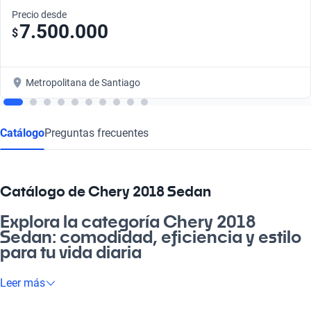
Precio desde
7.500.000
$
Metropolitana de Santiago
Catálogo
Preguntas frecuentes
Catálogo de Chery 2018 Sedan
Explora la categoría Chery 2018
Sedan: comodidad, eficiencia y estilo
para tu vida diaria
¿Estás buscando un auto que se adapte a tu estilo de vida y
Leer más
que sea la raja? El Chery 2018 Sedan es perfecto para ti. Ideal