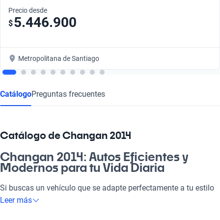
Precio desde
5.446.900
$
Metropolitana de Santiago
Catálogo
Preguntas frecuentes
Catálogo de Changan 2014
Changan 2014: Autos Eficientes y
Modernos para tu Vida Diaria
Si buscas un vehículo que se adapte perfectamente a tu estilo
de vida, el Changan 2014 es la elección ideal. Este auto no solo
Leer más
es práctico para ir a la pega, sino que también es perfecto para