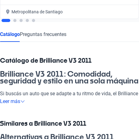
Metropolitana de Santiago
Catálogo
Preguntas frecuentes
Catálogo de Brilliance V3 2011
Brilliance V3 2011: Comodidad,
seguridad y estilo en una sola máquina
Si buscás un auto que se adapte a tu ritmo de vida, el Brilliance
V3 2011 es la opción perfecta. Con su diseño atractivo y
Leer más
características de confort premium, se convierte en la nave
ideal tanto para la pega como para escapadas de fin de
semana. Además, su motor eficiente y tecnología moderna te
Similares a Brilliance V3 2011
aseguran un viaje placentero y seguro. Con el Brilliance V3
2011, cada trayecto se transforma en una experiencia única, ya
Alternativas a Brilliance V3 2011