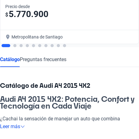
Precio desde
5.770.900
$
Metropolitana de Santiago
Catálogo
Preguntas frecuentes
Catálogo de Audi A4 2015 4X2
Audi A4 2015 4X2: Potencia, Confort y
Tecnología en Cada Viaje
¿Cachai la sensación de manejar un auto que combina
elegancia y rendimiento? El Audi A4 2015 4X2 es la opción
Leer más
perfecta para quienes buscan un vehículo que se adapte tanto