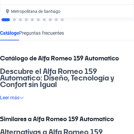
Metropolitana de Santiago
Catálogo
Preguntas frecuentes
Catálogo de Alfa Romeo 159 Automatico
Descubre el Alfa Romeo 159
Automatico: Diseño, Tecnología y
Confort sin Igual
¿Cachai la emoción de manejar un auto que combina elegancia
Leer más
y potencia? El Alfa Romeo 159 Automatico es la solución
perfecta para quienes buscan un vehículo que se adapte a su
estilo de vida, ya sea para ir al trabajo, disfrutar de un paseo
Similares a Alfa Romeo 159 Automatico
familiar o salir de carrete. Con un diseño que deslumbra y
tecnología de punta, este auto es ideal para la carretera chilena.
Alternativas a Alfa Romeo 159