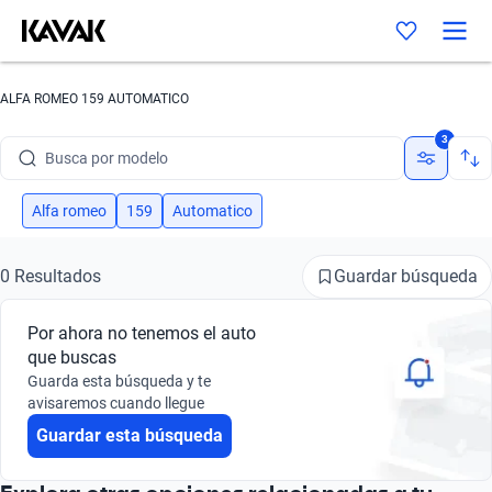
ALFA ROMEO 159 AUTOMATICO
Busca por marca
3
Busca por modelo
Busca por versión
Alfa romeo
159
Automatico
Busca por año
Guardar búsqueda
0 Resultados
Busca por marca
Por ahora no tenemos el auto
Busca por modelo
que buscas
Guarda esta búsqueda y te
Busca por versión
avisaremos cuando llegue
Guardar esta búsqueda
Busca por año