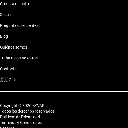
confort y seguridad en cada viaje.
Compra un auto
Características técnicas destacadas
Sedes
Motor: Motor eficiente
Preguntas frecuentes
Combustible: Consumo optimizado
Seguridad: Sistemas de seguridad
Blog
Comodidades: Confort premium
Quiénes somos
Conectividad: Tecnología moderna
Trabaja con nosotros
Estilo de vida con Alfa Romeo 159 Automatico
Contacto
Este auto se adapta a distintos estilos de vida, ofreciendo
versatilidad para trabajo y recreo en cada trayecto.
🇨🇱
Chile
Copyright © 2026 KAVAK.
Todos los derechos reservados.
Políticas de Privacidad
Términos y Condiciones