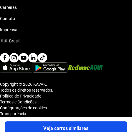
Carreiras
Contato
Imprensa
🇧🇷
Brasil
Copyright © 2026 KAVAK.
Todos os direitos reservados.
Política de Privacidade
Termos e Condições
Configurações de cookies
Transparência
Sitemap
KAVAK TECNOLOGIA E COMERCIO DE VEICULOS LTDA., inscrita no
Veja carros similares
CNPJ sob o nº 36.740.390/0001-83, com sede na Estrada dos Alpes, nº