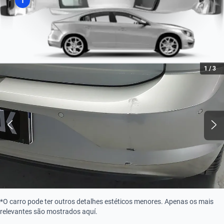
1
Combustão
Tipo de Combustível
Flex
1
/
3
Compressor
Turbo
*O carro pode ter outros detalhes estéticos menores. Apenas os mais
relevantes são mostrados aquí.