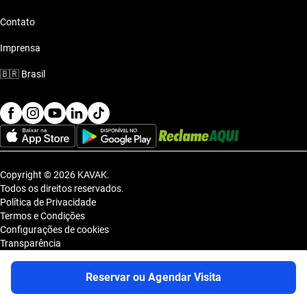
Contato
Imprensa
🇧🇷
Brasil
Copyright © 2026 KAVAK.
Todos os direitos reservados.
Política de Privacidade
Termos e Condições
Configurações de cookies
Transparência
Sitemap
KAVAK TECNOLOGIA E COMERCIO DE VEICULOS LTDA., inscrita no
Reservar ou Agendar Visita
CNPJ sob o nº 36.740.390/0001-83, com sede na Estrada dos Alpes, nº
855, Galpão A, Módulo 1, Jardim Belval, Barueri/SP, CEP 06.423-080