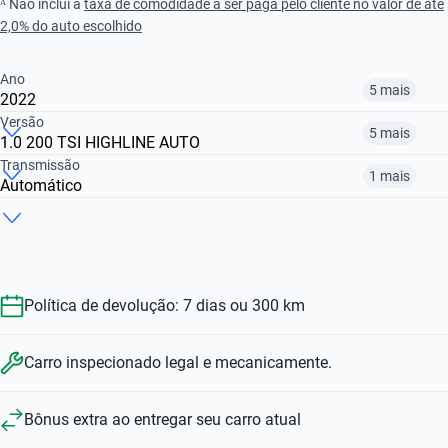
ᴬ Não inclui a
taxa de comodidade a ser paga pelo cliente no valor de até
2,0% do auto escolhido
Ano
5 mais
2022
Versão
5 mais
1.0 200 TSI HIGHLINE AUTO
2018
2019
2020
Transmissão
1 mais
Automático
1.0 170 TSI
1.0 200 TSI HIGHLINE AUTO
1.0 170 TSI COMFORTLINE AUTO
R$ 68.399
R$ 61.599
R$ 67.899
Manual
Automático
R$ 74.699
R$ 87.199
R$ 90.099
R$ 74.699
R$ 87.199
Política de devolução: 7 dias ou 300 km
Carro inspecionado legal e mecanicamente.
Bônus extra ao entregar seu carro atual