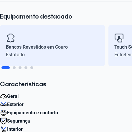
Equipamento destacado
Bancos Revestidos em Couro
Touch S
Estofado
Entrete
Características
Geral
Exterior
Número de velocidades
Equipamento e conforto
6
Número de Aro
Segurança
17
Sistema de assistência ao estacionamento
Interior
Litros
Sim