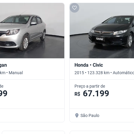
ogan
Honda • Civic
 km • Manual
2015 • 123.328 km • Automátic
de
Preço a partir de
99
67.199
R$
São Paulo