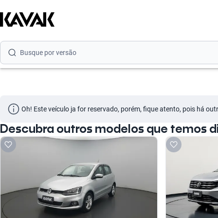
Busque por marca
Busque por modelo
Busque por versão
Busque por ano
Busque por marca
Oh! Este veículo ja for reservado, porém, fique atento, pois há ou
Busque por modelo
Descubra outros modelos que temos di
Busque por versão
Busque por ano