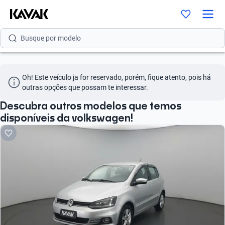
Busque por modelo
Busque por versão
Busque por ano
Oh! Este veículo ja for reservado, porém, fique atento, pois há 
Busque por marca
outras opções que possam te interessar.
Descubra outros modelos que temos
Busque por modelo
disponíveis da volkswagen!
Busque por versão
Busque por ano