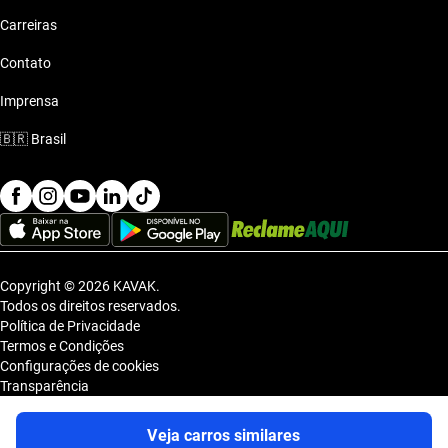
Carreiras
Contato
Imprensa
🇧🇷
Brasil
Copyright © 2026 KAVAK.
Todos os direitos reservados.
Política de Privacidade
Termos e Condições
Configurações de cookies
Transparência
Sitemap
KAVAK TECNOLOGIA E COMERCIO DE VEICULOS LTDA., inscrita no
Veja carros similares
CNPJ sob o nº 36.740.390/0001-83, com sede na Estrada dos Alpes, nº