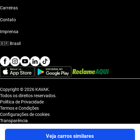
Carreiras
Contato
Imprensa
🇧🇷
Brasil
Copyright © 2026 KAVAK.
Todos os direitos reservados.
Política de Privacidade
Termos e Condições
Configurações de cookies
Transparência
Sitemap
KAVAK TECNOLOGIA E COMERCIO DE VEICULOS LTDA., inscrita no
Veja carros similares
CNPJ sob o nº 36.740.390/0001-83, com sede na Estrada dos Alpes, nº