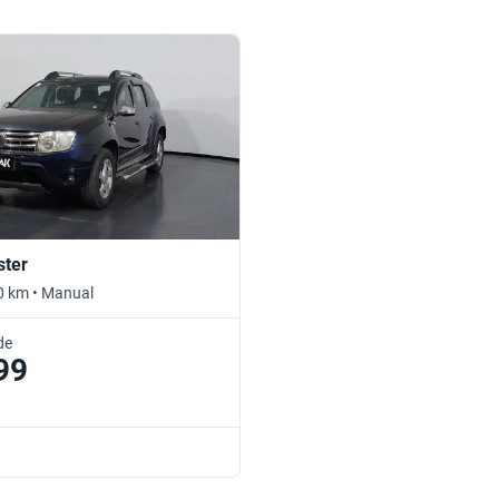
ster
0 km • Manual
de
99