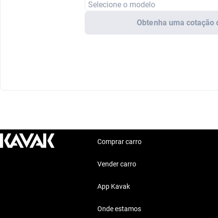
Selecione o modelo
Obtenha uma cotação 
Comprar carro
Vender carro
App Kavak
Onde estamos