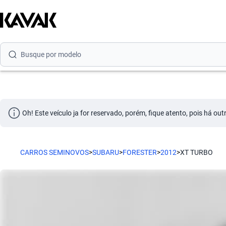
Busque por marca
Busque por modelo
Busque por versão
Busque por ano
Busque por marca
Oh! Este veículo ja for reservado, porém, fique atento, pois há ou
Busque por modelo
Busque por versão
CARROS SEMINOVOS
>
SUBARU
>
FORESTER
>
2012
>
XT TURBO
Busque por ano