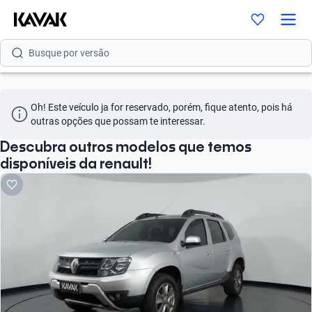
Busque por modelo
Busque por versão
Busque por ano
Oh! Este veículo ja for reservado, porém, fique atento, pois há 
Busque por marca
outras opções que possam te interessar.
Busque por modelo
Descubra outros modelos que temos
disponíveis da renault!
Busque por versão
Busque por ano