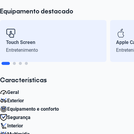
Equipamento destacado
Touch Screen
Apple C
Entretenimento
Entrete
Características
Geral
Exterior
Número de velocidades
Equipamento e conforto
6
Número de Aro
Segurança
16
Sistema de ar-condicionado
Interior
Perfomance de 0 a 100 KM/h
Sim
Airbags Dianteiros
12.0