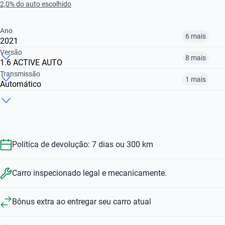
2,0% do auto escolhido
Ano
6 mais
2021
Versão
8 mais
1.6 ACTIVE AUTO
2015
2017
2018
Transmissão
1 mais
Automático
1.2 ALLURE
1.6 GRIFFE AUTO
1.6 16V FLEX GRIFFE BVA
R$ 47.399
R$ 47.499
R$ 34.799
Manual
Automático
R$ 47.499
R$ 58.099
R$ 47.399
R$ 47.499
R$ 58.099
Política de devolução: 7 dias ou 300 km
Carro inspecionado legal e mecanicamente.
Bônus extra ao entregar seu carro atual