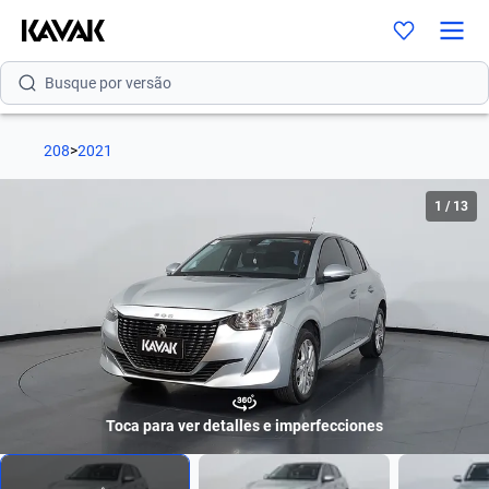
Busque por modelo
Busque por versão
Busque por ano
208
>
2021
Busque por marca
1
/
13
Busque por modelo
Busque por versão
Busque por ano
Toca para ver detalles e imperfecciones