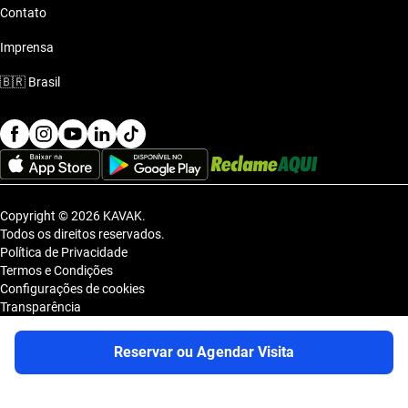
Contato
Imprensa
🇧🇷
Brasil
Copyright © 2026 KAVAK.
Todos os direitos reservados.
Política de Privacidade
Termos e Condições
Configurações de cookies
Transparência
Sitemap
KAVAK TECNOLOGIA E COMERCIO DE VEICULOS LTDA., inscrita no
Reservar ou Agendar Visita
CNPJ sob o nº 36.740.390/0001-83, com sede na Estrada dos Alpes, nº
855, Galpão A, Módulo 1, Jardim Belval, Barueri/SP, CEP 06.423-080