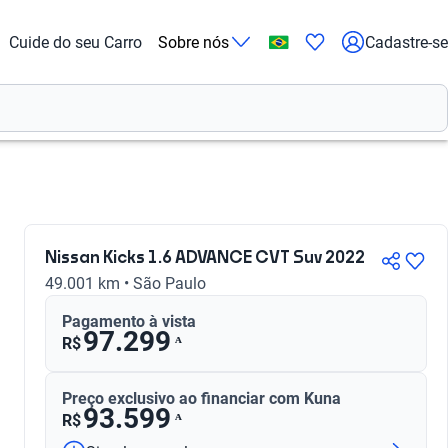
Cuide do seu Carro
Sobre nós
Cadastre-se
Nissan Kicks 1.6 ADVANCE CVT Suv 2022
49.001 km • São Paulo
Pagamento à vista
97.299
ᴬ
R$
Preço exclusivo ao financiar com Kuna
93.599
ᴬ
R$