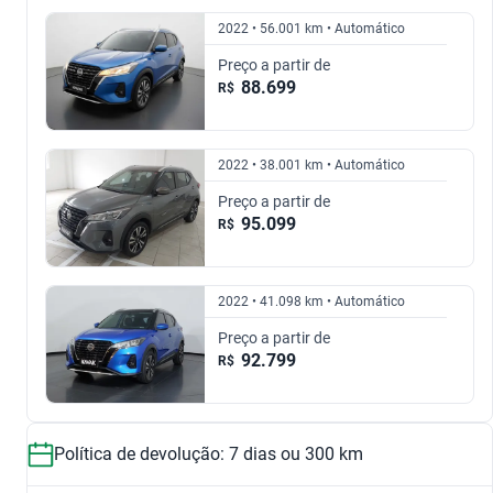
2019
2020
2022 • 56.001 km • Automático
R$ 93.399
R$ 67.499
1.6 ACTIVE CVT
1.6 EXCLUSIVE CVT
Preço a partir de
R$ 71.499
R$ 85.699
88.699
R$
R$ 79.799
R$ 114.299
2021
2022
2022 • 38.001 km • Automático
1.6 ADVANCE CVT
1.6 S
R$ 79.799
R$ 93.599
Preço a partir de
95.099
R$
R$ 102.299
R$ 67.499
2023
2024
2022 • 41.098 km • Automático
1.6 SPECIAL EDITION CVT
1.6 SL CVT
R$ 96.899
R$ 93.399
Preço a partir de
Android Auto
Freios ABS
R$ 85.699
R$ 84.299
92.799
R$
Entretenimento
Segurança
1.6 SV CVT
Política de devolução: 7 dias ou 300 km
R$ 74.499