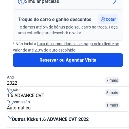
Simular parcelas
Troque de carro e ganhe descontos
Cotar
Te damos até 5% de bônus pelo seu carro na troca. Faça
uma cotação para descobrir o valor.
ᴬ Não inclui a
taxa de comodidade a ser paga pelo cliente no
valor de até 2,0% do auto escolhido
Reservar ou Agendar Visita
Ano
7 mais
2022
Versão
8 mais
1.6 ADVANCE CVT
Transmissão
2017
2018
1 mais
Automático
1.6 SENSE CVT
1.6 S CVT
R$ 74.499
R$ 67.499
Outros Kicks 1.6 ADVANCE CVT 2022
Automático
Manual
R$ 93.399
R$ 71.499