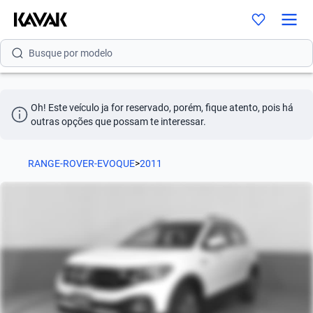
Busque por marca
Busque por modelo
Busque por versão
Busque por ano
Oh! Este veículo ja for reservado, porém, fique atento, pois há 
outras opções que possam te interessar.
Busque por marca
Busque por modelo
RANGE-ROVER-EVOQUE
>
2011
Busque por versão
Busque por ano