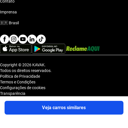
Contato
Imprensa
🇧🇷
Brasil
Copyright © 2026 KAVAK.
Todos os direitos reservados.
Política de Privacidade
Termos e Condições
Configurações de cookies
Transparência
Sitemap
KAVAK TECNOLOGIA E COMERCIO DE VEICULOS LTDA., inscrita no
Veja carros similares
CNPJ sob o nº 36.740.390/0001-83, com sede na Estrada dos Alpes, nº
855, Galpão A, Módulo 1, Jardim Belval, Barueri/SP, CEP 06.423-080