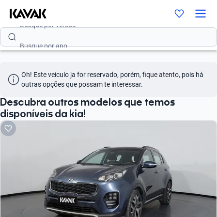
Busque por versão
Busque por ano
Busque por marca
Oh! Este veículo ja for reservado, porém, fique atento, pois há 
Busque por modelo
outras opções que possam te interessar.
Busque por versão
Descubra outros modelos que temos
disponíveis da kia!
Busque por ano