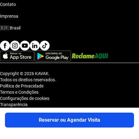
Contato
Imprensa
🇧🇷
Brasil
Copyright © 2026 KAVAK.
Todos os direitos reservados.
Política de Privacidade
Termos e Condições
Configurações de cookies
Transparência
Sitemap
KAVAK TECNOLOGIA E COMERCIO DE VEICULOS LTDA., inscrita no
Reservar ou Agendar Visita
CNPJ sob o nº 36.740.390/0001-83, com sede na Estrada dos Alpes, nº
855, Galpão A, Módulo 1, Jardim Belval, Barueri/SP, CEP 06.423-080