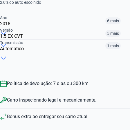
2,0% do auto escolhido
Ano
6 mais
2018
Versão
5 mais
1.5 EX CVT
2013
2015
2016
Transmissão
1 mais
Automático
1.5 EX CVT
1.5 LX CVT
1.5 16V FLEX LX CVT
R$ 50.899
R$ 64.399
R$ 65.899
Automático
Manual
R$ 77.599
R$ 77.099
R$ 64.399
R$ 77.599
R$ 50.899
Política de devolução: 7 dias ou 300 km
Carro inspecionado legal e mecanicamente.
Bônus extra ao entregar seu carro atual