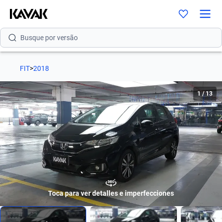
Busque por modelo
Busque por versão
Busque por ano
FIT
>
2018
Busque por marca
1
/
13
Busque por modelo
Busque por versão
Busque por ano
Toca para ver detalles e imperfecciones