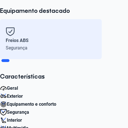
Equipamento destacado
Freios ABS
Segurança
Características
Geral
Exterior
Peso bruto (kg)
Equipamento e conforto
1520
Número de Aro
Segurança
16
Sistema de assistência ao estacionamento
Interior
Potencia máxima hp
Sim
ABS
116