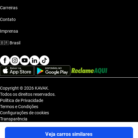
Carreiras
Contato
Imprensa
🇧🇷
Brasil
Copyright © 2026 KAVAK.
Todos os direitos reservados.
Política de Privacidade
Termos e Condições
Configurações de cookies
Transparência
Sitemap
KAVAK TECNOLOGIA E COMERCIO DE VEICULOS LTDA., inscrita no
Veja carros similares
CNPJ sob o nº 36.740.390/0001-83, com sede na Estrada dos Alpes, nº