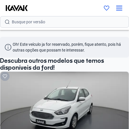
Busque por modelo
Busque por versão
Busque por ano
Oh! Este veículo ja for reservado, porém, fique atento, pois há 
Busque por marca
outras opções que possam te interessar.
Busque por modelo
Descubra outros modelos que temos
disponíveis da ford!
Busque por versão
Busque por ano