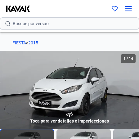
Busque por modelo
Busque por versão
Busque por ano
FIESTA
>
2015
Busque por marca
1
/
14
Busque por modelo
Busque por versão
Busque por ano
Toca para ver detalles e imperfecciones