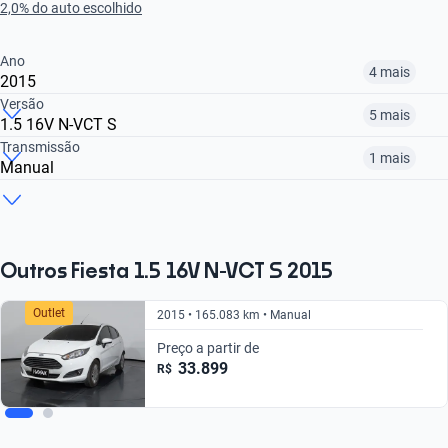
2,0% do auto escolhido
Ano
4 mais
2015
Versão
5 mais
1.5 16V N-VCT S
2014
2015
2017
Transmissão
1 mais
Manual
1.0 8V FLEX MT
1.6 SEL AT
1.6 SE
R$ 29.399
R$ 41.199
R$ 48.899
Manual
Automático
R$ 29.399
R$ 46.499
R$ 54.299
R$ 29.399
R$ 46.499
Outros Fiesta 1.5 16V N-VCT S 2015
Outlet
2015 • 165.083 km • Manual
Preço a partir de
33.899
R$