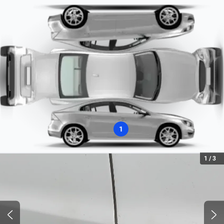
Farois Halógenos
Potencia máxima hp
111
Tipo de Motor
Combustão
Tipo de Combustível
Flex
1
1
/
3